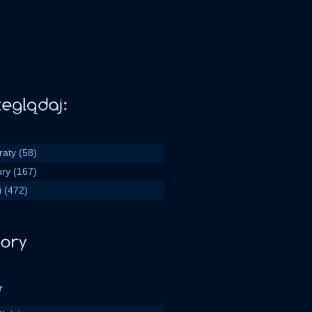
raty
(58)
ury
(167)
i
(472)
r