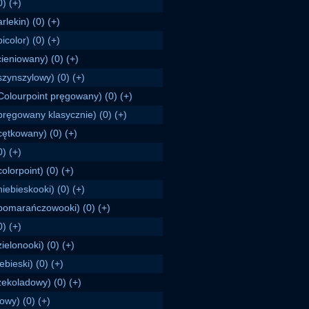
0) (+)
rlekin) (0) (+)
icolor) (0) (+)
cieniowany) (0) (+)
szynszylowy) (0) (+)
Colourpoint pręgowany) (0) (+)
pręgowany klasycznie) (0) (+)
cętkowany) (0) (+)
0) (+)
colorpoint) (0) (+)
niebieskooki) (0) (+)
pomarańczowooki) (0) (+)
0) (+)
zielonooki) (0) (+)
ebieski) (0) (+)
zekoladowy) (0) (+)
liowy) (0) (+)