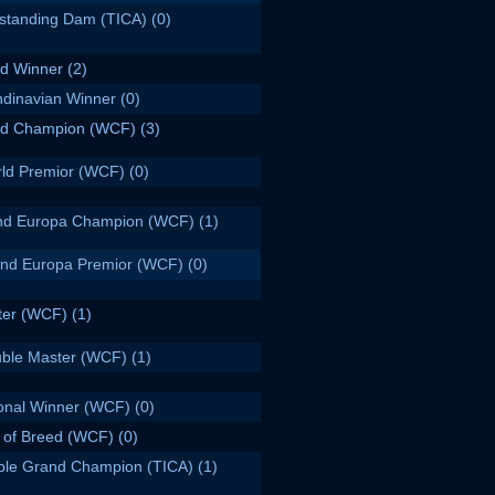
standing Dam (TICA)
(0)
d Winner
(2)
dinavian Winner
(0)
ld Champion (WCF)
(3)
ld Premior (WCF)
(0)
nd Europa Champion (WCF)
(1)
nd Europa Premior (WCF)
(0)
ter (WCF)
(1)
ble Master (WCF)
(1)
onal Winner (WCF)
(0)
 of Breed (WCF)
(0)
ble Grand Champion (TICA)
(1)