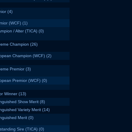
ior
(4)
mior (WCF)
(1)
mpion / Alter (TICA)
(0)
reme Champion
(26)
opean Champion (WCF)
(2)
reme Premior
(3)
opean Premior (WCF)
(0)
or Winner
(13)
inguished Show Merit
(8)
inguished Variety Merit
(14)
inguished Merit
(0)
standing Sire (TICA)
(0)