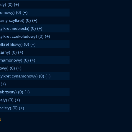
udy) (0) (+)
remowy) (0) (+)
arny szylkret) (0) (+)
ylkret niebieski) (0) (+)
zylkret czekoladowy) (0) (+)
ylkret liliowy) (0) (+)
zarny) (0) (+)
ynamonowy) (0) (+)
łowy) (0) (+)
zylkret cynamonowy) (0) (+)
 (+)
rebrzysty) (0) (+)
ały) (0) (+)
ocisty) (0) (+)
t