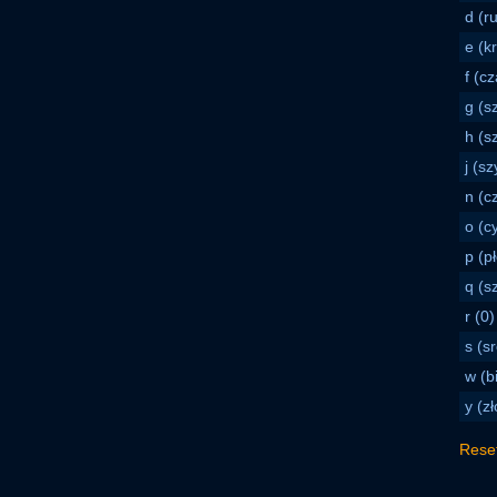
d (r
e (k
f (cz
g (sz
h (s
j (sz
n (c
o (c
p (p
q (s
r (0)
s (s
w (bi
y (zł
Rese