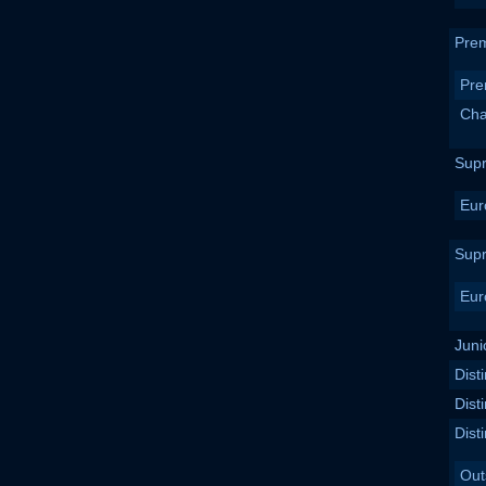
Prem
Pre
Cha
Sup
Eur
Sup
Eur
Juni
Dist
Dist
Dist
Out