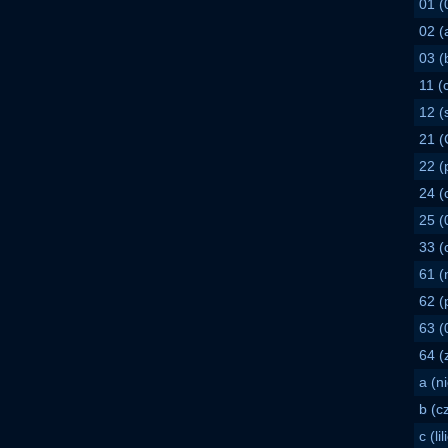
01 (
02 (a
03 (b
11 (
12 (
21 (
22 (
24 (
25 (
33 (
61 (
62 (
63 (
64 (
a (ni
b (c
c (li