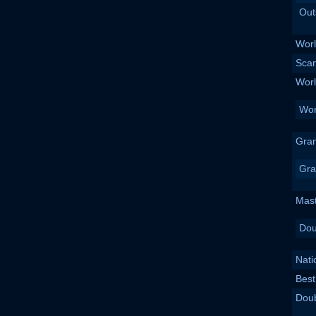
Out
Worl
Scan
Wor
Wor
Gra
Gra
Mas
Dou
Nati
Best
Dou