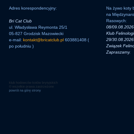
Adres korespondencyjny:
Na żywo koty b
na Międzynar
Rasowych:
Bri Cat Club
08/09.08.2026 
ul. Władysława Reymonta 25/1
Klub Felinolog
05-827 Grodzisk Mazowiecki
29/30.08.2026 
e-mail:
kontakt@bricatclub.pl
603881408 (
Związek Felino
po południu )
Zapraszamy.
klub hodowców kotów brytyjskich
© wszelkie prawa zastrzeżone
powrót na górę strony