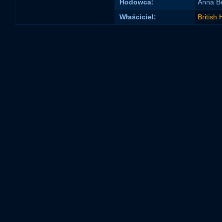
Hodowca:
Anna B
Właściciel:
British