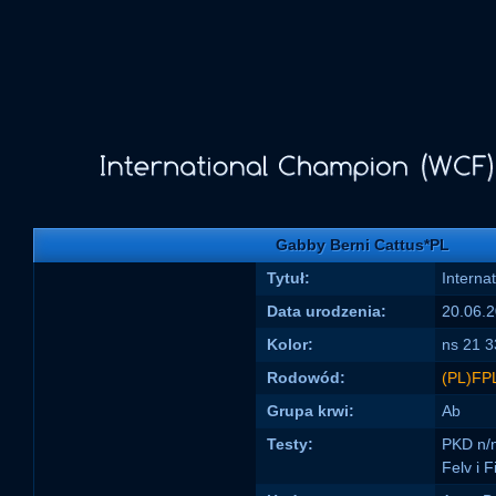
Gabby Berni Cattus*PL
Tytuł:
Interna
Data urodzenia:
20.06.
Kolor:
ns 21 3
Rodowód:
(PL)FP
Grupa krwi:
Ab
Testy:
PKD n/n
Felv i 