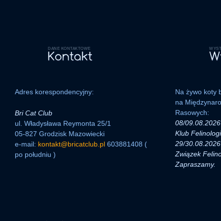
DANE KONTAKTOWE
WYST
Adres korespondencyjny:
Na żywo koty b
na Międzynar
Rasowych:
Bri Cat Club
08/09.08.2026 
ul. Władysława Reymonta 25/1
Klub Felinolog
05-827 Grodzisk Mazowiecki
29/30.08.2026 
e-mail:
kontakt@bricatclub.pl
603881408 (
Związek Felino
po południu )
Zapraszamy.