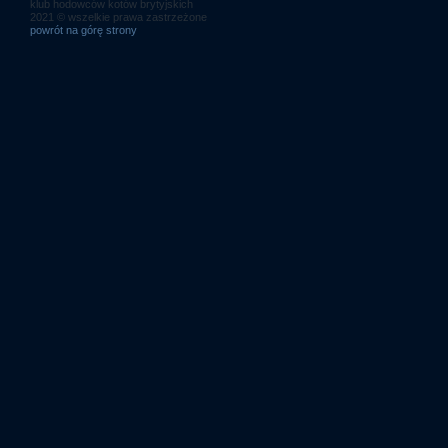
klub hodowców kotów brytyjskich
2021 © wszelkie prawa zastrzeżone
powrót na górę strony