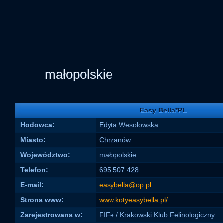
małopolskie
Easy Bella*PL
Hodowca:
Edyta Wesołowska
Miasto:
Chrzanów
Województwo:
małopolskie
Telefon:
695 507 428
E-mail:
easybella@op.pl
Strona www:
www.kotyeasybella.pl/
Zarejestrowana w:
FIFe / Krakowski Klub Felinologiczny