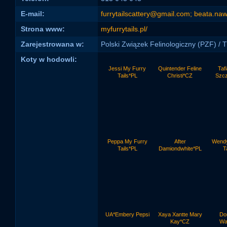
E-mail:
furrytailscattery@gmail.com; beata.n
Strona www:
myfurrytails.pl/
Zarejestrowana w:
Polski Związek Felinologiczny (PZF) /
Koty w hodowli:
Jessi My Furry
Quintender Feline
Taf
Tails*PL
Christi*CZ
Szcz
Peppa My Furry
After
Wendy
Tails*PL
Damiondwhite*PL
T
UA*Embery Pepsi
Xaya Xantte Mary
Do
Kay*CZ
Wa