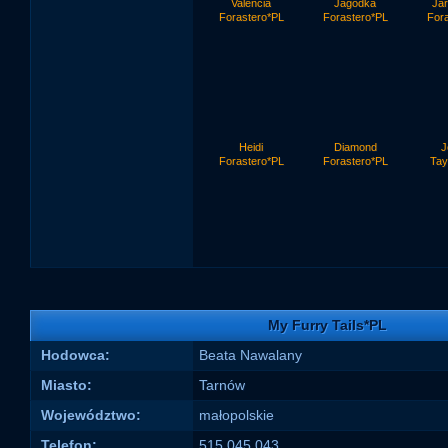
Valencia
Jagódka
Ja
Forastero*PL
Forastero*PL
For
Heidi
Diamond
J
Forastero*PL
Forastero*PL
Tay
My Furry Tails*PL
Hodowca:
Beata Nawalany
Miasto:
Tarnów
Województwo:
małopolskie
Telefon:
515 045 043