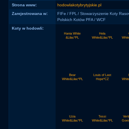
Strona www:
hodowlakotybrytyjskie.pl
Zarejestrowana w:
FIFe / FPL / Stowarzyszenie Koty Ras
Polskich Kotów PFA / WCF
Koty w hodowli:
Hania White
Hela
&Lilac*PL
White&Lilac*PL
Whit
Bear
Louis of Last
White&Lilac*PL
Hope*CZ
Whit
Uzia
Tessi
Vert
White&Lilac*PL
White&Lilac*PL
Goes