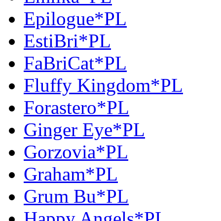
Epilogue*PL
EstiBri*PL
FaBriCat*PL
Fluffy Kingdom*PL
Forastero*PL
Ginger Eye*PL
Gorzovia*PL
Graham*PL
Grum Bu*PL
Happy Angels*PL