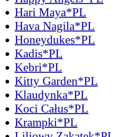
Hari Maya*PL
Hava Nagila*PL
Honeydukes*PL
Kadis*PL
Kebri*PL
Kitty Garden*PL
Klaudynka*PL
Koci Całus*PL
Krampki*PL
Liliowy Zakątek*PL