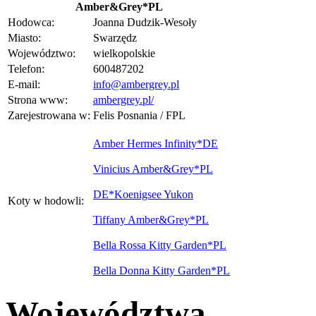
Amber&Grey*PL
Hodowca:
Joanna Dudzik-Wesoły
Miasto:
Swarzędz
Województwo:
wielkopolskie
Telefon:
600487202
E-mail:
info@ambergrey.pl
Strona www:
ambergrey.pl/
Zarejestrowana w:
Felis Posnania / FPL
Amber Hermes Infinity*DE
Vinicius Amber&Grey*PL
DE*Koenigsee Yukon
Koty w hodowli:
Tiffany Amber&Grey*PL
Bella Rossa Kitty Garden*PL
Bella Donna Kitty Garden*PL
Województwa