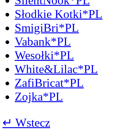
SilentNook*PL
Słodkie Kotki*PL
SmigiBri*PL
Vabank*PL
Wesołki*PL
White&Lilac*PL
ZafiBricat*PL
Zojka*PL
↵ Wstecz