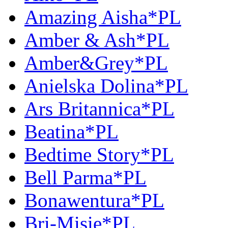
Amazing Aisha*PL
Amber & Ash*PL
Amber&Grey*PL
Anielska Dolina*PL
Ars Britannica*PL
Beatina*PL
Bedtime Story*PL
Bell Parma*PL
Bonawentura*PL
Bri-Misie*PL