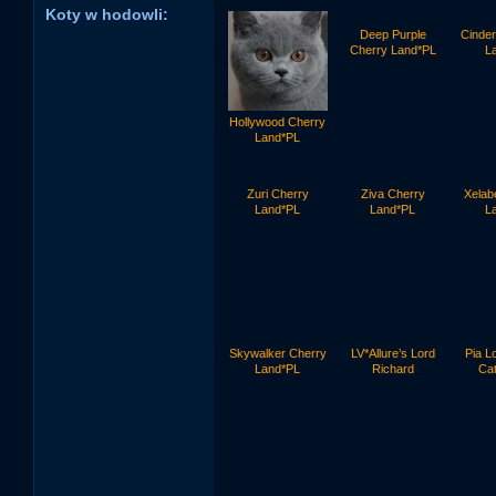
Koty w hodowli:
Deep Purple
Cinder
Cherry Land*PL
L
Hollywood Cherry
Land*PL
Zuri Cherry
Ziva Cherry
Xelab
Land*PL
Land*PL
L
Skywalker Cherry
LV*Allure’s Lord
Pia L
Land*PL
Richard
Cat