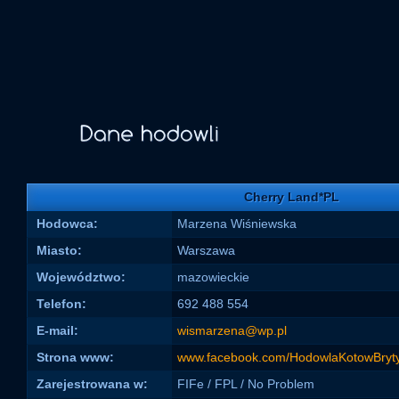
Cherry Land*PL
Hodowca:
Marzena Wiśniewska
Miasto:
Warszawa
Województwo:
mazowieckie
Telefon:
692 488 554
E-mail:
wismarzena@wp.pl
Strona www:
www.facebook.com/HodowlaKotowBryty
Zarejestrowana w:
FIFe / FPL / No Problem