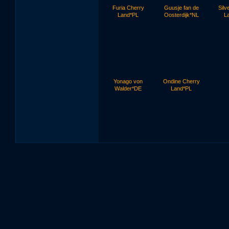
Furia Cherry
Guusje fan de
Silv
Land*PL
Oosterdijk*NL
L
Yonago von
Ondine Cherry
Walder*DE
Land*PL