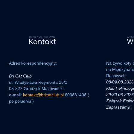
DANE KONTAKTOWE
WYST
Adres korespondencyjny:
Na żywo koty b
na Międzynar
Rasowych:
Bri Cat Club
08/09.08.2026 
ul. Władysława Reymonta 25/1
Klub Felinolog
05-827 Grodzisk Mazowiecki
29/30.08.2026 
e-mail:
kontakt@bricatclub.pl
603881408 (
Związek Felino
po południu )
Zapraszamy.